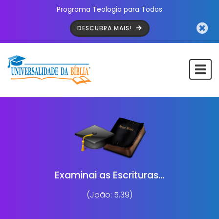
Programa Teologia para Todos
DESCUBRA MAIS!
Togg
navi
Examinai as Escrituras...
(João: 5.39)